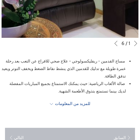
التالي
أزرار
سيؤدي
6
/
1
السابق
النقر
التحكم
في
فوق
مساج القدمين - ريفليكسولوجي - علاج صحي للافراج عن التعب بعد رحلة
عرض
الروابط
عمرة طويلة مع تدليك للقدمين الذي ينشط نقاط الضغط ويخفف التوتر ويعيد
التالية
الشرائح
تدفق الطاقة.
إلى
صالة الألعاب الرياضية: حيث يمكنك الاستمتاع بجميع المباريات المفضلة
تحديث
لديك بينما تستمتع بتذوق الأطعمة الشهية.
المحتوى
خدمة الواي فاي المجانية بسرعة محدودة في المناطق العامة.
أعلاه
للمزيد من المعلومات
مركز تسوق (450 متجرًا بما في ذلك محلات بيع الهدايا وسوق صغير ومنطقة
لتناول الطعام).
السابق
التالي